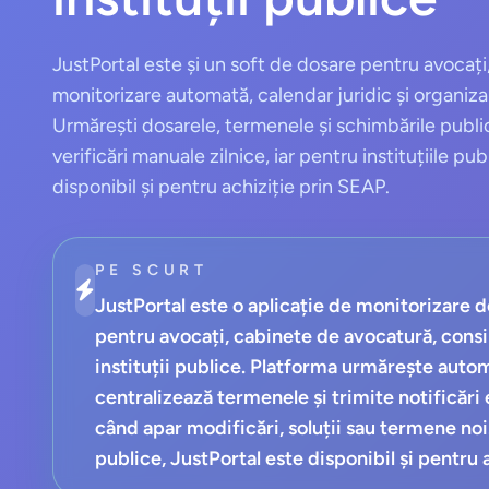
JustPortal este și un soft de dosare pentru avocați
monitorizare automată, calendar juridic și organiza
Urmărești dosarele, termenele și schimbările public
verificări manuale zilnice, iar pentru instituțiile pu
disponibil și pentru achiziție prin SEAP.
PE SCURT
JustPortal este o aplicație de monitorizare d
pentru avocați, cabinete de avocatură, consili
instituții publice. Platforma urmărește auto
centralizează termenele și trimite notificări
când apar modificări, soluții sau termene noi.
publice, JustPortal este disponibil și pentru 