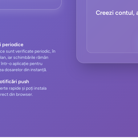
Creezi contul, a
i periodice
ce sunt verificate periodic, în
lan, iar schimbările rămân
 într-o aplicație pentru
a dosarelor din instanță.
tificări push
erte rapide și poți instala
direct din browser.