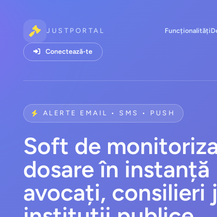
JUSTPORTAL
Funcționalități
D
Conectează-te
ALERTE EMAIL • SMS • PUSH
Soft de monitoriz
dosare în instanță
avocați, consilieri j
instituții publice