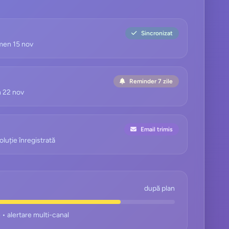
Sincronizat
rmen 15 nov
Reminder 7 zile
n 22 nov
Email trimis
luție înregistrată
după plan
 • alertare multi-canal