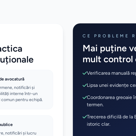
CE PROBLEME 
Mai puține ve
actica
mult control
tuționale
Verificarea manuală rep
de avocatură
Lipsa unei evidențe cen
rmene, notificări și
ități interne într-un
Coordonarea greoaie înt
 comun pentru echipă.
termen.
Trecerea dificilă de la 
istoric clar.
 publice
e, notificări și lucru