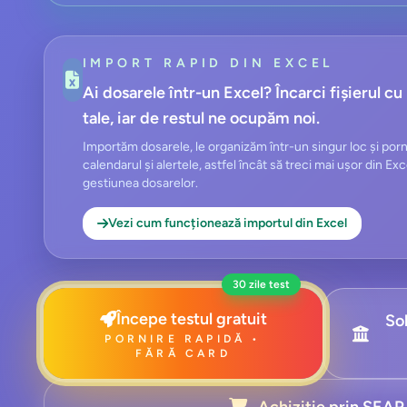
IMPORT RAPID DIN EXCEL
Ai dosarele într-un Excel? Încarci fișierul c
tale, iar de restul ne ocupăm noi.
Importăm dosarele, le organizăm într-un singur loc și po
calendarul și alertele, astfel încât să treci mai ușor din Ex
gestiunea dosarelor.
Vezi cum funcționează importul din Excel
30 zile test
Începe testul gratuit
Sol
PORNIRE RAPIDĂ •
FĂRĂ CARD