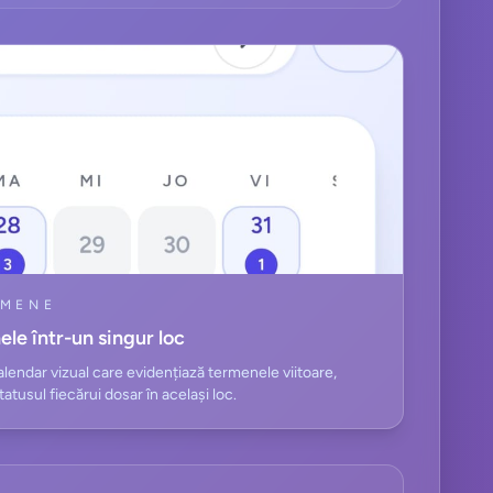
RMENE
le într-un singur loc
calendar vizual care evidențiază termenele viitoare,
atusul fiecărui dosar în același loc.