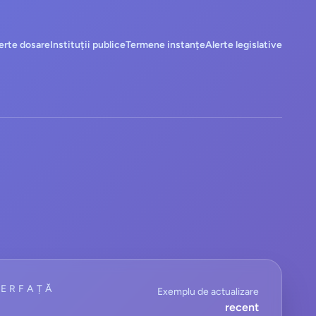
erte dosare
Instituții publice
Termene instanțe
Alerte legislative
TERFAȚĂ
Exemplu de actualizare
recent