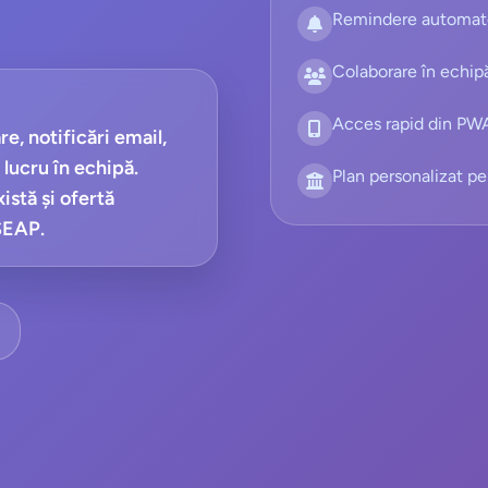
Remindere automate 
Colaborare în echipă
Acces rapid din PWA
e, notificări email,
 lucru în echipă.
Plan personalizat pen
istă și ofertă
 SEAP.