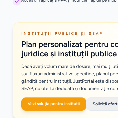
Acces din aplicația PWA și notificări rapide pe mobi
INSTITUȚII PUBLICE ȘI SEAP
Plan personalizat pentru 
juridice și instituții publice
Dacă aveți volum mare de dosare, mai mulți util
sau fluxuri administrative specifice, planul per
gândită pentru instituții. JustPortal este dispon
SEAP, cu ofertă dedicată și documentație com
Vezi soluția pentru instituții
Solicită ofer