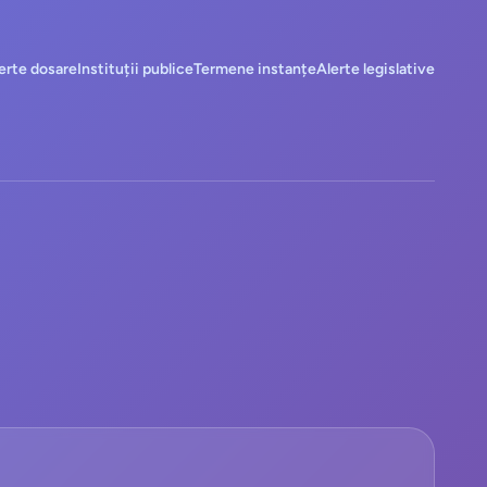
erte dosare
Instituții publice
Termene instanțe
Alerte legislative