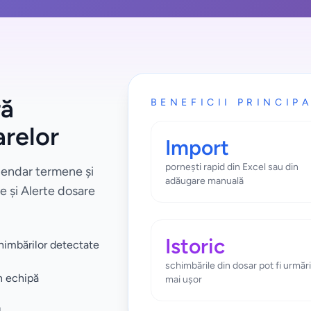
ră
BENEFICII PRINCIP
arelor
Import
pornești rapid din Excel sau din
alendar termene și
adăugare manuală
de și Alerte dosare
Istoric
chimbărilor detectate
schimbările din dosar pot fi urmăr
n echipă
mai ușor