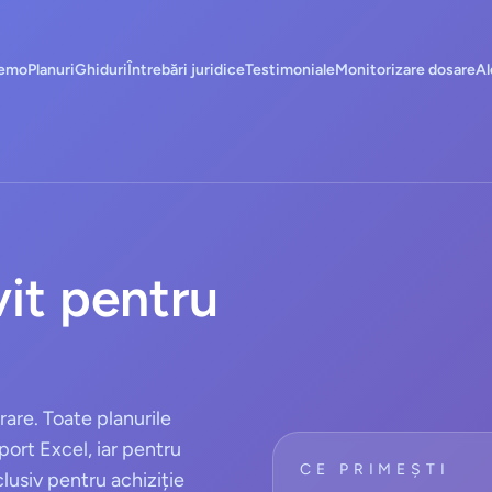
emo
Planuri
Ghiduri
Întrebări juridice
Testimoniale
Monitorizare dosare
Al
vit pentru
rare. Toate planurile
port Excel, iar pentru
CE PRIMEȘTI
clusiv pentru achiziție