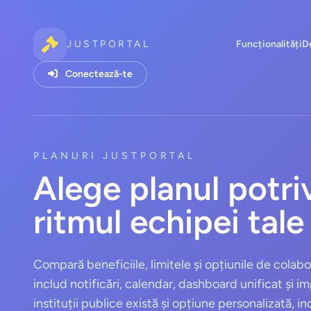
JUSTPORTAL
Funcționalități
D
Conectează-te
PLANURI JUSTPORTAL
Alege planul potri
ritmul echipei tale
Compară beneficiile, limitele și opțiunile de colabo
includ notificări, calendar, dashboard unificat și im
instituții publice există și opțiune personalizată, in