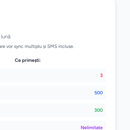
 lună
are vor sync multiplu și SMS incluse.
Ce primești:
3
500
300
Nelimitate