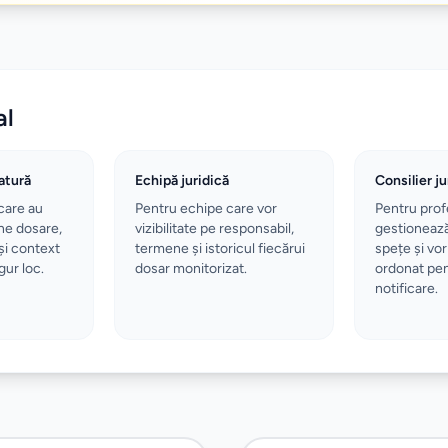
al
atură
Echipă juridică
Consilier ju
care au
Pentru echipe care vor
Pentru prof
ne dosare,
vizibilitate pe responsabil,
gestioneaz
și context
termene și istoricul fiecărui
spețe și vo
gur loc.
dosar monitorizat.
ordonat pen
notificare.