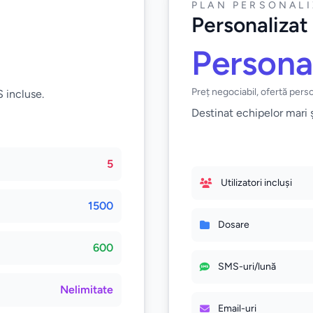
PLAN PERSONAL
Personalizat
Persona
Preț negociabil, ofertă pers
 incluse.
Destinat echipelor mari ș
5
Utilizatori incluși
1500
Dosare
600
SMS-uri/lună
Nelimitate
Email-uri