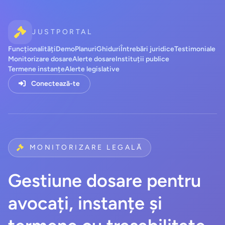
JUSTPORTAL
Funcționalități
Demo
Planuri
Ghiduri
Întrebări juridice
Testimoniale
Monitorizare dosare
Alerte dosare
Instituții publice
Termene instanțe
Alerte legislative
Conectează-te
MONITORIZARE LEGALĂ
Gestiune dosare pentru
avocați, instanțe și