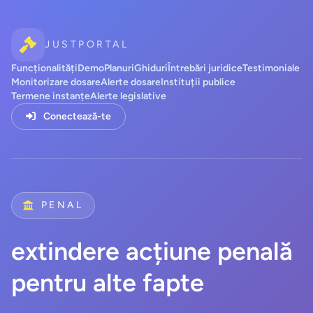
JUSTPORTAL
Funcționalități
Demo
Planuri
Ghiduri
Întrebări juridice
Testimoniale
Monitorizare dosare
Alerte dosare
Instituții publice
Termene instanțe
Alerte legislative
Conectează-te
PENAL
extindere acțiune penală
pentru alte fapte