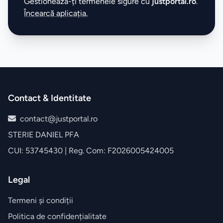
Gestionează-ți termenele sigure cu
justportal.ro
.
Încearcă aplicația.
Contact & Identitate
contact@justportal.ro
STERIE DANIEL PFA
CUI: 53745430 | Reg. Com: F2026005424005
Legal
Termeni și condiții
Politica de confidențialitate