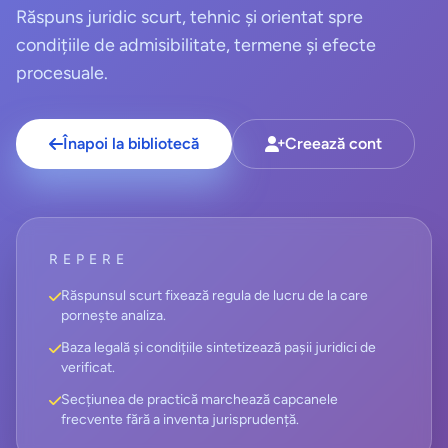
Răspuns juridic scurt, tehnic și orientat spre
condițiile de admisibilitate, termene și efecte
procesuale.
Înapoi la bibliotecă
Creează cont
REPERE
Răspunsul scurt fixează regula de lucru de la care
pornește analiza.
Baza legală și condițiile sintetizează pașii juridici de
verificat.
Secțiunea de practică marchează capcanele
frecvente fără a inventa jurisprudență.