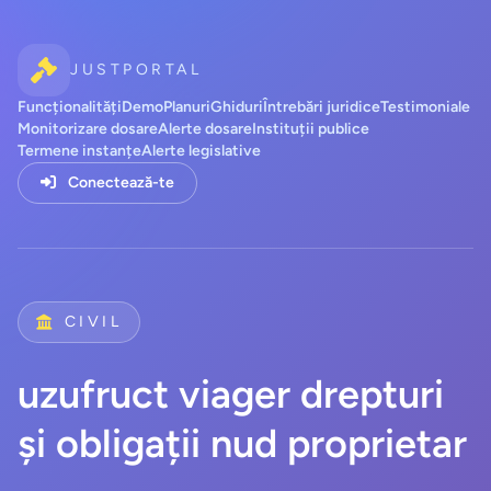
JUSTPORTAL
Funcționalități
Demo
Planuri
Ghiduri
Întrebări juridice
Testimoniale
Monitorizare dosare
Alerte dosare
Instituții publice
Termene instanțe
Alerte legislative
Conectează-te
CIVIL
uzufruct viager drepturi
și obligații nud proprietar