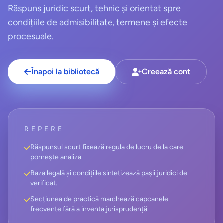
Răspuns juridic scurt, tehnic și orientat spre
condițiile de admisibilitate, termene și efecte
procesuale.
Înapoi la bibliotecă
Creează cont
REPERE
Răspunsul scurt fixează regula de lucru de la care
pornește analiza.
Baza legală și condițiile sintetizează pașii juridici de
verificat.
Secțiunea de practică marchează capcanele
frecvente fără a inventa jurisprudență.