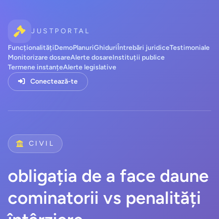
JUSTPORTAL
Funcționalități
Demo
Planuri
Ghiduri
Întrebări juridice
Testimoniale
Monitorizare dosare
Alerte dosare
Instituții publice
Termene instanțe
Alerte legislative
Conectează-te
CIVIL
obligația de a face daune
cominatorii vs penalități