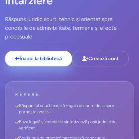
întârziere
Răspuns juridic scurt, tehnic și orientat spre
condițiile de admisibilitate, termene și efecte
procesuale.
Înapoi la bibliotecă
Creează cont
REPERE
Răspunsul scurt fixează regula de lucru de la care
pornește analiza.
Baza legală și condițiile sintetizează pașii juridici de
verificat.
Secțiunea de practică marchează capcanele