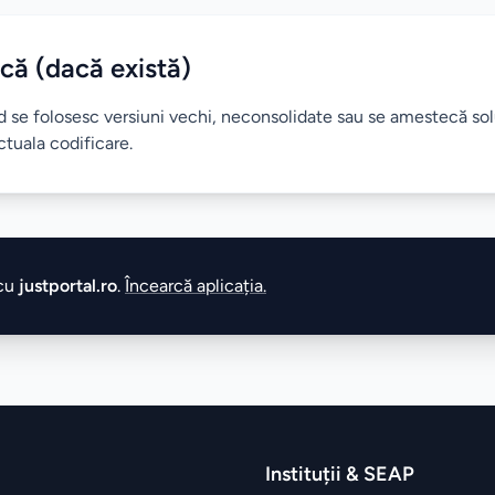
că (dacă există)
 se folosesc versiuni vechi, neconsolidate sau se amestecă solu
actuala codificare.
 cu
justportal.ro
.
Încearcă aplicația.
Instituții & SEAP