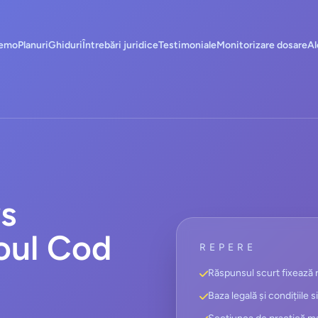
emo
Planuri
Ghiduri
Întrebări juridice
Testimoniale
Monitorizare dosare
Al
vs
Noul Cod
REPERE
Răspunsul scurt fixează r
Baza legală și condițiile s