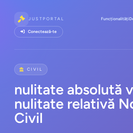
JUSTPORTAL
Funcționalități
D
Conectează-te
CIVIL
nulitate absolută 
nulitate relativă 
Civil