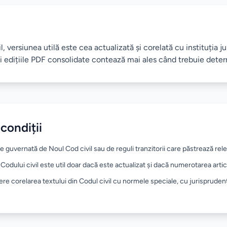
, versiunea utilă este cea actualizată și corelată cu instituția ju
și edițiile PDF consolidate contează mai ales când trebuie deter
 condiții
te guvernată de Noul Cod civil sau de reguli tranzitorii care păstrează rel
Codului civil este util doar dacă este actualizat și dacă numerotarea arti
ere corelarea textului din Codul civil cu normele speciale, cu jurisprudenț