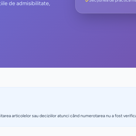
Secțiunea de practică ma
iile de admisibilitate,
citarea articolelor sau deciziilor atunci când numerotarea nu a fost verific