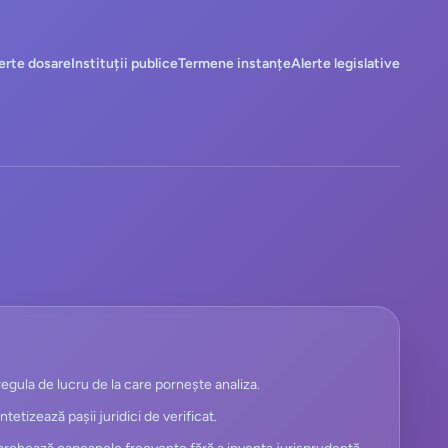
erte dosare
Instituții publice
Termene instanțe
Alerte legislative
egula de lucru de la care pornește analiza.
intetizează pașii juridici de verificat.