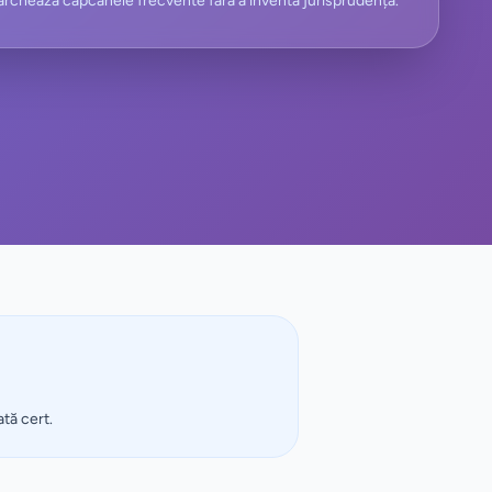
rchează capcanele frecvente fără a inventa jurisprudență.
ată cert.