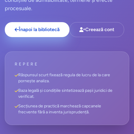
condițiile de admisibilitate, termene și efecte
procesuale.
Înapoi la bibliotecă
Creează cont
REPERE
Răspunsul scurt fixează regula de lucru de la care
pornește analiza.
Baza legală și condițiile sintetizează pașii juridici de
verificat.
Secțiunea de practică marchează capcanele
frecvente fără a inventa jurisprudență.