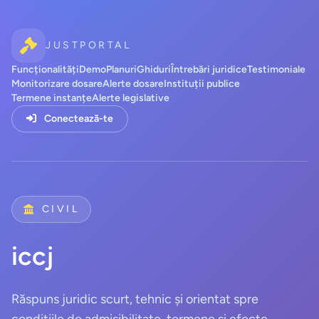
JUSTPORTAL
Funcționalități
Demo
Planuri
Ghiduri
Întrebări juridice
Testimoniale
Monitorizare dosare
Alerte dosare
Instituții publice
Termene instanțe
Alerte legislative
Conectează-te
CIVIL
iccj
Răspuns juridic scurt, tehnic și orientat spre