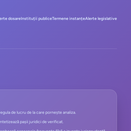
erte dosare
Instituții publice
Termene instanțe
Alerte legislative
egula de lucru de la care pornește analiza.
intetizează pașii juridici de verificat.