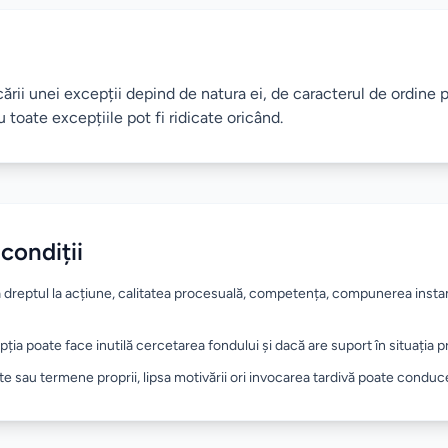
rii unei excepții depind de natura ei, de caracterul de ordine pu
 toate excepțiile pot fi ridicate oricând.
 condiții
ă dreptul la acțiune, calitatea procesuală, competența, compunerea insta
pția poate face inutilă cercetarea fondului și dacă are suport în situația 
 sau termene proprii, lipsa motivării ori invocarea tardivă poate conduce