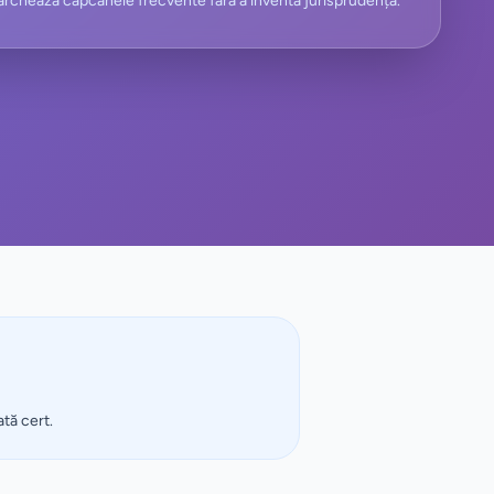
rchează capcanele frecvente fără a inventa jurisprudență.
ată cert.