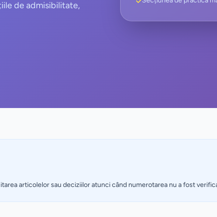
Secțiunea de practică ma
iile de admisibilitate,
citarea articolelor sau deciziilor atunci când numerotarea nu a fost verific