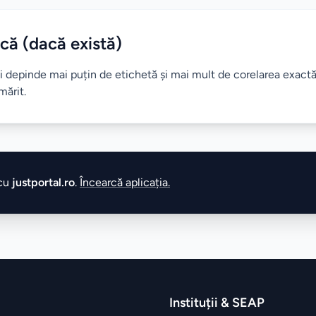
că (dacă există)
ii depinde mai puțin de etichetă și mai mult de corelarea exactă
mărit.
 cu
justportal.ro
.
Încearcă aplicația.
Instituții & SEAP