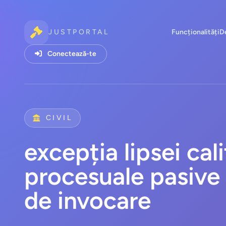
JUSTPORTAL
Funcționalități
D
Conectează-te
CIVIL
excepția lipsei cali
procesuale pasive 
de invocare