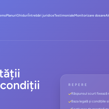
emo
Planuri
Ghiduri
Întrebări juridice
Testimoniale
Monitorizare dosare
Al
tății
condiții
REPERE
Răspunsul scurt fixează r
Baza legală și condițiile s