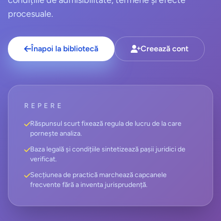
condițiile de admisibilitate, termene și efecte
procesuale.
Înapoi la bibliotecă
Creează cont
REPERE
Răspunsul scurt fixează regula de lucru de la care
pornește analiza.
Baza legală și condițiile sintetizează pașii juridici de
verificat.
Secțiunea de practică marchează capcanele
frecvente fără a inventa jurisprudență.