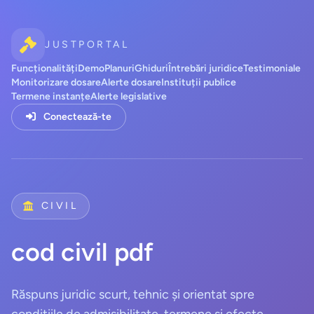
JUSTPORTAL
Funcționalități
Demo
Planuri
Ghiduri
Întrebări juridice
Testimoniale
Monitorizare dosare
Alerte dosare
Instituții publice
Termene instanțe
Alerte legislative
Conectează-te
CIVIL
cod civil pdf
Răspuns juridic scurt, tehnic și orientat spre