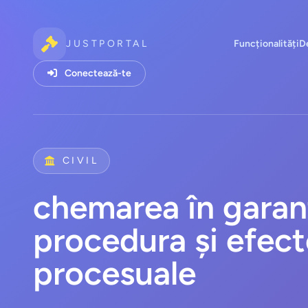
JUSTPORTAL
Funcționalități
D
Conectează-te
CIVIL
chemarea în garan
procedura și efect
procesuale