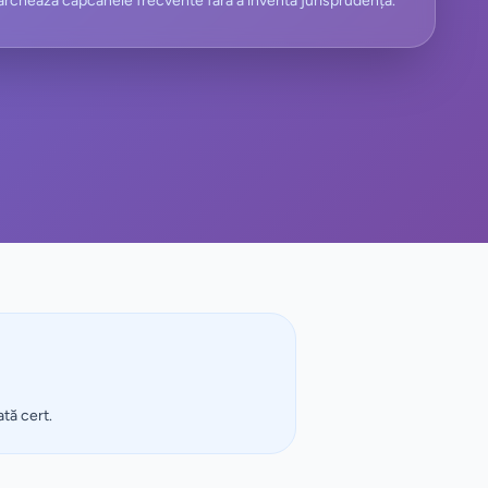
rchează capcanele frecvente fără a inventa jurisprudență.
ată cert.