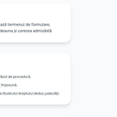
tează termenul de formulare,
deauna și cererea admisibilă.
evăzut de procedură.
or împreună.
a titularului dreptului dedus judecății.