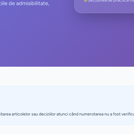
Secțiunea de practică ma
iile de admisibilitate,
citarea articolelor sau deciziilor atunci când numerotarea nu a fost verific