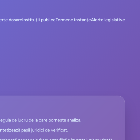
erte dosare
Instituții publice
Termene instanțe
Alerte legislative
egula de lucru de la care pornește analiza.
intetizează pașii juridici de verificat.