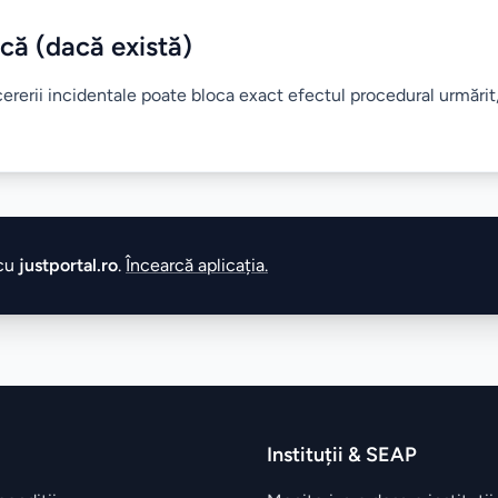
că (dacă există)
 cererii incidentale poate bloca exact efectul procedural urmărit
 cu
justportal.ro
.
Încearcă aplicația.
Instituții & SEAP