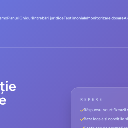
emo
Planuri
Ghiduri
Întrebări juridice
Testimoniale
Monitorizare dosare
Al
ție
e
REPERE
Răspunsul scurt fixează r
Baza legală și condițiile s