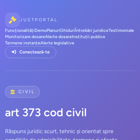
JUSTPORTAL
Funcționalități
Demo
Planuri
Ghiduri
Întrebări juridice
Testimoniale
Monitorizare dosare
Alerte dosare
Instituții publice
Termene instanțe
Alerte legislative
Conectează-te
CIVIL
art 373 cod civil
Răspuns juridic scurt, tehnic și orientat spre