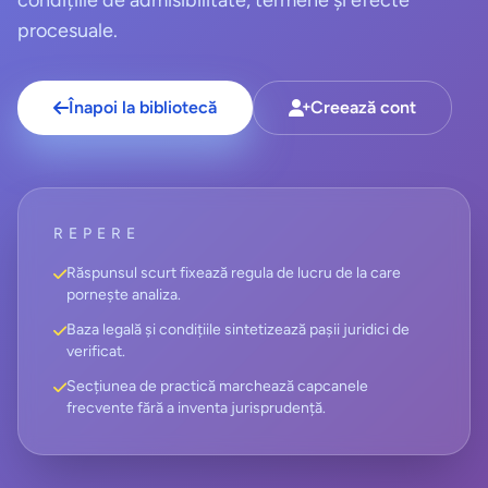
condițiile de admisibilitate, termene și efecte
procesuale.
Înapoi la bibliotecă
Creează cont
REPERE
Răspunsul scurt fixează regula de lucru de la care
pornește analiza.
Baza legală și condițiile sintetizează pașii juridici de
verificat.
Secțiunea de practică marchează capcanele
frecvente fără a inventa jurisprudență.