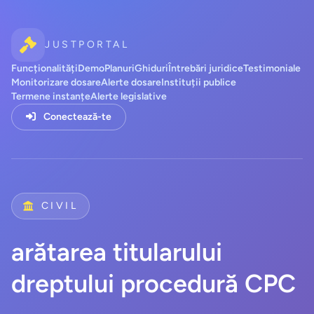
JUSTPORTAL
Funcționalități
Demo
Planuri
Ghiduri
Întrebări juridice
Testimoniale
Monitorizare dosare
Alerte dosare
Instituții publice
Termene instanțe
Alerte legislative
Conectează-te
CIVIL
arătarea titularului
dreptului procedură CPC