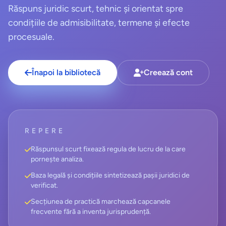
Răspuns juridic scurt, tehnic și orientat spre
condițiile de admisibilitate, termene și efecte
procesuale.
Înapoi la bibliotecă
Creează cont
REPERE
Răspunsul scurt fixează regula de lucru de la care
pornește analiza.
Baza legală și condițiile sintetizează pașii juridici de
verificat.
Secțiunea de practică marchează capcanele
frecvente fără a inventa jurisprudență.